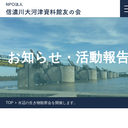
お知らせ・活動報告
お知らせ・活動報
私たちについて
活動紹介
団体会員一覧
TOP
>
水辺の生き物観察会を開催します。
入会案内
会報誌