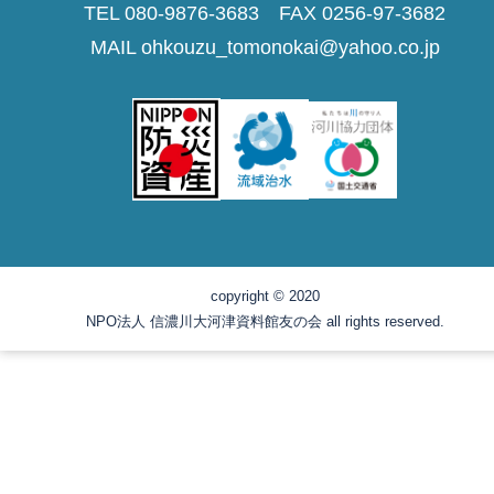
TEL 080-9876-3683 FAX 0256-97-3682
MAIL ohkouzu_tomonokai@yahoo.co.jp
copyright © 2020
NPO法人 信濃川大河津資料館友の会 all rights reserved.