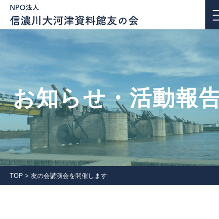
お知らせ・活動報告
お知らせ・活動報
私たちについて
活動紹介
団体会員一覧
TOP
>
友の会講演会を開催します
入会案内
会報誌