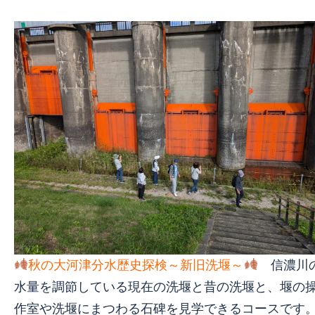
秋の大河津分水歴史探検～新旧洗堰～
信濃川
水量を調節している現在の洗堰と昔の洗堰と、堰の
作室や洗堰にまつわる石碑を見学できるコースです