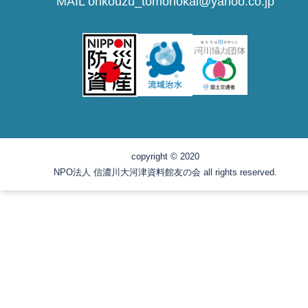
MAIL ohkouzu_tomonokai@yahoo.co.jp
copyright © 2020
NPO法人 信濃川大河津資料館友の会 all rights reserved.