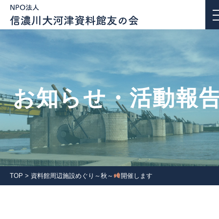
お知らせ・活動報告
お知らせ・活動報
私たちについて
活動紹介
団体会員一覧
TOP
>
資料館周辺施設めぐり～秋～
開催します
入会案内
会報誌