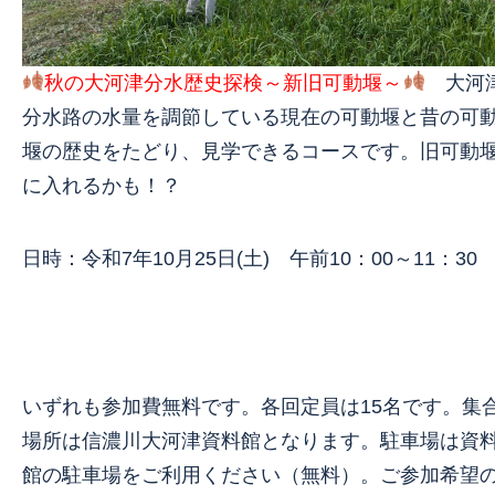
秋の大河津分水歴史探検～新旧可動堰～
大河
分水路の水量を調節している現在の可動堰と昔の可
堰の歴史をたどり、見学できるコースです。旧可動
に入れるかも！？
日時：令和7年10月25日(土) 午前10：00～11：30
いずれも参加費無料です。各回定員は15名です。集
場所は信濃川大河津資料館となります。駐車場は資
館の駐車場をご利用ください（無料）。ご参加希望