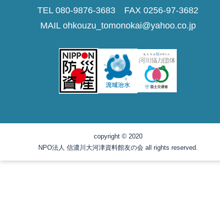
TEL 080-9876-3683 FAX 0256-97-3682
MAIL ohkouzu_tomonokai@yahoo.co.jp
copyright © 2020
NPO法人 信濃川大河津資料館友の会 all rights reserved.