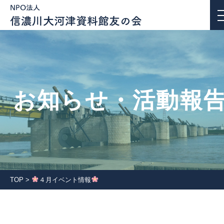
お知らせ・活動報告
お知らせ・活動報
私たちについて
活動紹介
団体会員一覧
TOP
>
４月イベント情報
入会案内
会報誌