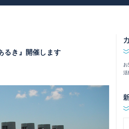
す
あるき』開催します
お
活