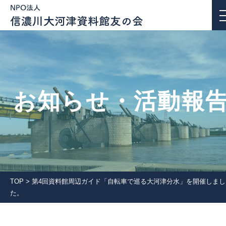
お知らせ・活動報告
お知らせ・活動報
私たちについて
活動紹介
団体会員一覧
TOP
>
第4回資料館周辺ガイド「自転車で巡る大河津分水」を開催しまし
入会案内
た。
会報誌