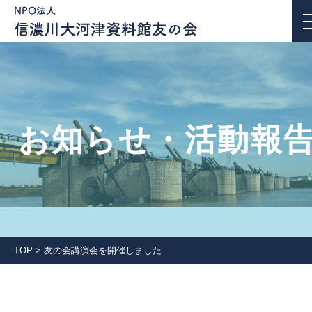
お知らせ・活動報告
お知らせ・活動報
私たちについて
活動紹介
団体会員一覧
TOP
>
友の会講演会を開催しました
入会案内
会報誌