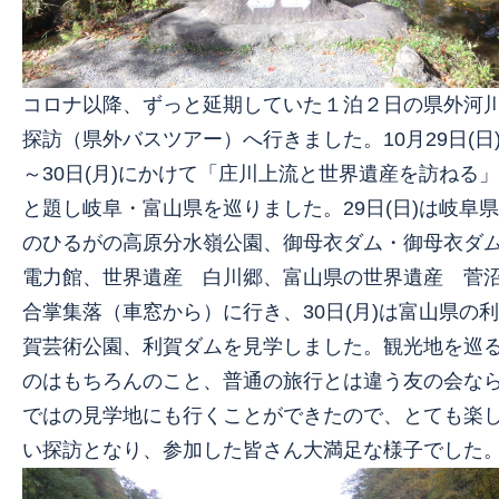
コロナ以降、ずっと延期していた１泊２日の県外河
探訪（県外バスツアー）へ行きました。10月29日(日
～30日(月)にかけて「庄川上流と世界遺産を訪ねる」
と題し岐阜・富山県を巡りました。29日(日)は岐阜県
のひるがの高原分水嶺公園、御母衣ダム・御母衣ダ
電力館、世界遺産 白川郷、富山県の世界遺産 菅
合掌集落（車窓から）に行き、30日(月)は富山県の利
賀芸術公園、利賀ダムを見学しました。観光地を巡
のはもちろんのこと、普通の旅行とは違う友の会な
ではの見学地にも行くことができたので、とても楽
い探訪となり、参加した皆さん大満足な様子でした