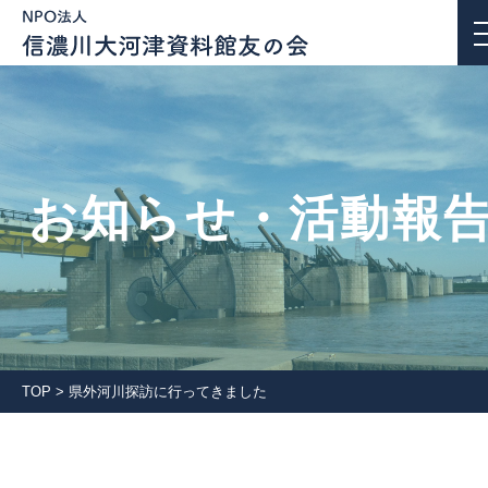
お知らせ・活動報告
お知らせ・活動報
私たちについて
活動紹介
団体会員一覧
TOP
>
県外河川探訪に行ってきました
入会案内
会報誌