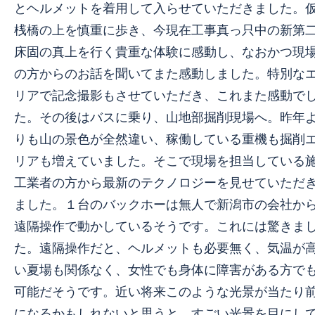
とヘルメットを着用して入らせていただきました。
桟橋の上を慎重に歩き、今現在工事真っ只中の新第
床固の真上を行く貴重な体験に感動し、なおかつ現
の方からのお話を聞いてまた感動しました。特別な
リアで記念撮影もさせていただき、これまた感動で
た。その後はバスに乗り、山地部掘削現場へ。昨年
りも山の景色が全然違い、稼働している重機も掘削
リアも増えていました。そこで現場を担当している
工業者の方から最新のテクノロジーを見せていただ
ました。１台のバックホーは無人で新潟市の会社か
遠隔操作で動かしているそうです。これには驚きま
た。遠隔操作だと、ヘルメットも必要無く、気温が
い夏場も関係なく、女性でも身体に障害がある方で
可能だそうです。近い将来このような光景が当たり
になるかもしれないと思うと、すごい光景を目にし