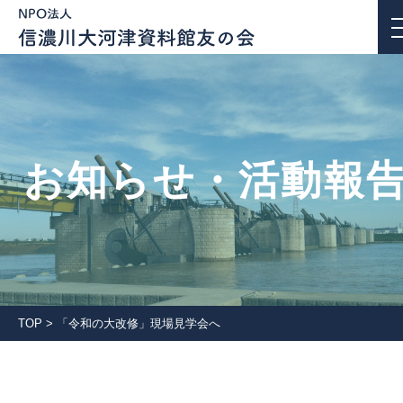
お知らせ・活動報告
お知らせ・活動報
私たちについて
活動紹介
団体会員一覧
TOP
>
「令和の大改修」現場見学会へ
入会案内
会報誌