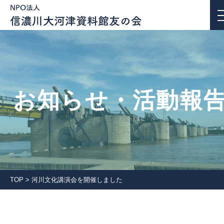
お知らせ・活動報告
お知らせ・活動報
私たちについて
活動紹介
団体会員一覧
TOP
>
河川文化講演会を開催しました
入会案内
会報誌