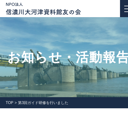
お知らせ・活動報告
お知らせ・活動報
私たちについて
活動紹介
団体会員一覧
TOP
>
第3回ガイド研修を行いました
入会案内
会報誌