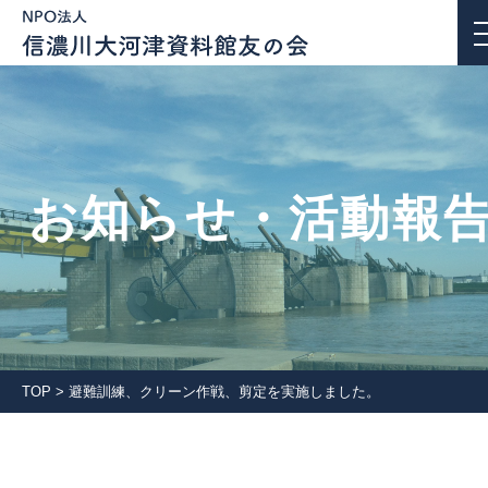
お知らせ・活動報告
お知らせ・活動報
私たちについて
活動紹介
団体会員一覧
TOP
>
避難訓練、クリーン作戦、剪定を実施しました。
入会案内
会報誌