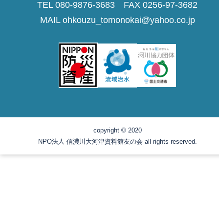
TEL 080-9876-3683 FAX 0256-97-3682
MAIL ohkouzu_tomonokai@yahoo.co.jp
copyright © 2020
NPO法人 信濃川大河津資料館友の会 all rights reserved.