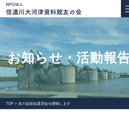
お知らせ・活動報告
お知らせ・活動報
私たちについて
活動紹介
団体会員一覧
TOP
>
友の会総会講演会を開催します
入会案内
会報誌